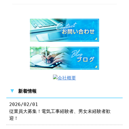
▼
新着情報
2026/02/01
従業員大募集！電気工事経験者、男女未経験者歓
迎！