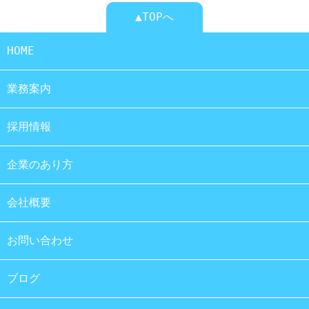
▲TOPへ
HOME
業務案内
採用情報
企業のあり方
会社概要
お問い合わせ
ブログ