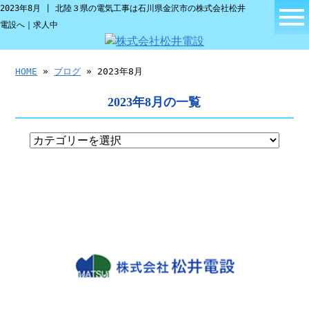
2023年8月 | 北陸３県の電気工事は石川県金沢市の株式会社松井
電設へ｜求人中
HOME
»
ブログ
» 2023年8月
2023年8月の一覧