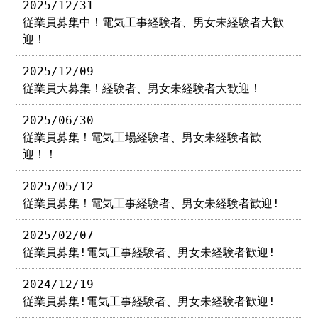
2025/12/31
従業員募集中！電気工事経験者、男女未経験者大歓
迎！
2025/12/09
従業員大募集！経験者、男女未経験者大歓迎！
2025/06/30
従業員募集！電気工場経験者、男女未経験者歓
迎！！
2025/05/12
従業員募集！電気工事経験者、男女未経験者歓迎!
2025/02/07
従業員募集!電気工事経験者、男女未経験者歓迎!
2024/12/19
従業員募集!電気工事経験者、男女未経験者歓迎!