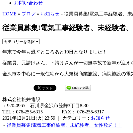
お問い合わせ
HOME
»
ブログ
»
お知らせ
» 従業員募集!電気工事経験者、
従業員募集!電気工事経験者、未経験者
年末で今年も残すところあと10日となりました!!
従業員、元請けさん、下請けさんが一切無事故で新年が迎え
金沢市を中心に一般住宅から大規模商業施設、病院施設の電気
株式会社松井電設
〒920-0965 石川県金沢市笠舞3丁目8-30
TEL：076-255-6315 FAX： 076-255-6317
2021年12月21日(火) 23:59 ｜ カテゴリー：
お知らせ
«
従業員募集!電気工事経験者、未経験者、女性歓迎！！