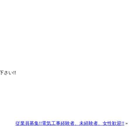
さい!!
従業員募集!!電気工事経験者、未経験者、女性歓迎!!
»