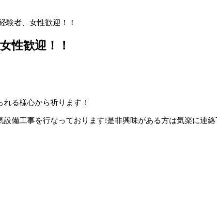
未経験者、女性歓迎！！
、女性歓迎！！
られる様心から祈ります！
設備工事を行なっております!是非興味がある方は気楽に連絡下