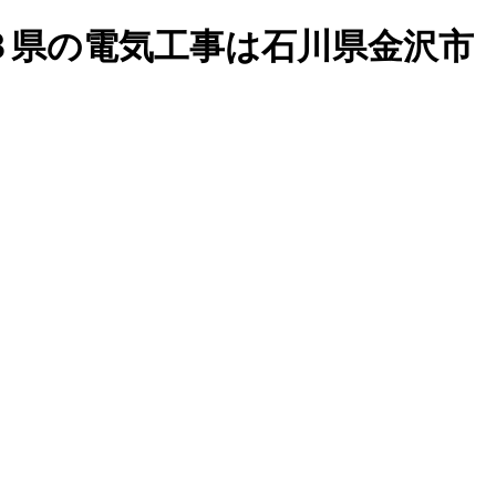
陸３県の電気工事は石川県金沢市