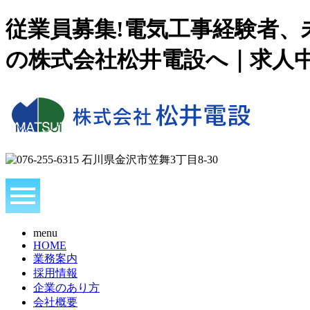
従業員募集!電気工事経験者、
の株式会社松井電設へ｜求人
menu
HOME
業務案内
採用情報
企業のあり方
会社概要